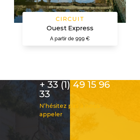
CIRCUIT
Ouest Express
A partir de 999 €
+ 33 (1) 49 15 96
33
N’hésitez pas à nous
appeler