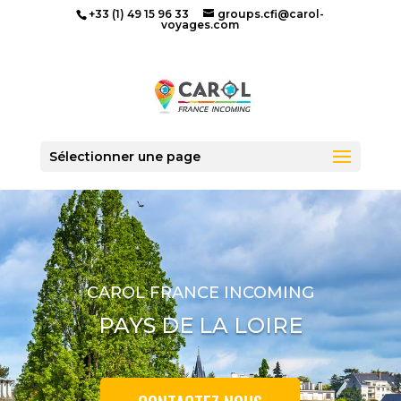
+33 (1) 49 15 96 33
groups.cfi@carol-
voyages.com
Accueil
»
Circuits
»
Pays de la Loire
Sélectionner une page
CAROL FRANCE INCOMING
PAYS DE LA LOIRE