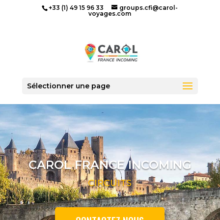
+33 (1) 49 15 96 33
groups.cfi@carol-
voyages.com
Accueil
»
Circuits
Sélectionner une page
CAROL FRANCE INCOMING
CIRCUITS