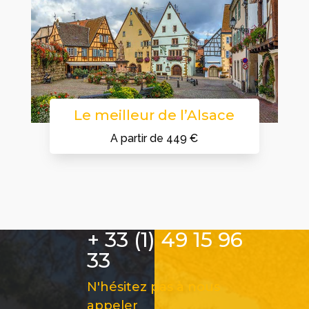
Le meilleur de l’Alsace
A partir de 449 €
+ 33 (1) 49 15 96
33
N'hésitez pas à nous
appeler