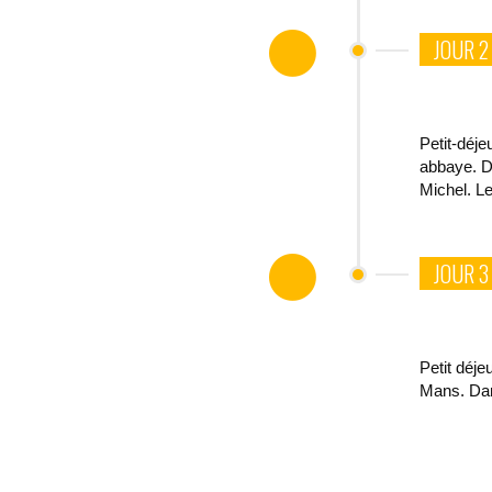
JOUR 2
Petit-déje
abbaye. Dé
Michel. Le
JOUR 3
Petit déje
Mans. Dans