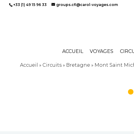
+33 (1) 49 15 96 33
groups.cfi@carol-voyages.com
ACCUEIL
VOYAGES
CIRC
Accueil
»
Circuits
»
Bretagne
»
Mont Saint Mic
•