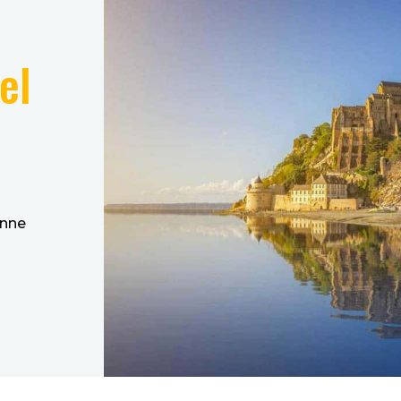
el
onne