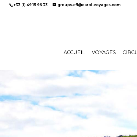
+33 (1) 49 15 96 33
groups.cfi@carol-voyages.com
ACCUEIL
VOYAGES
CIRC
Accueil
»
Circuits
»
Bourgogne – Franche Com