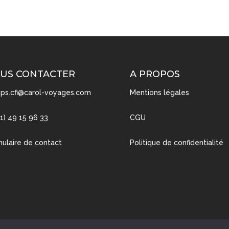
US CONTACTER
A PROPOS
ps.cfi@carol-voyages.com
Mentions légales
(1) 49 15 96 33
CGU
ulaire de contact
Politique de confidentialité