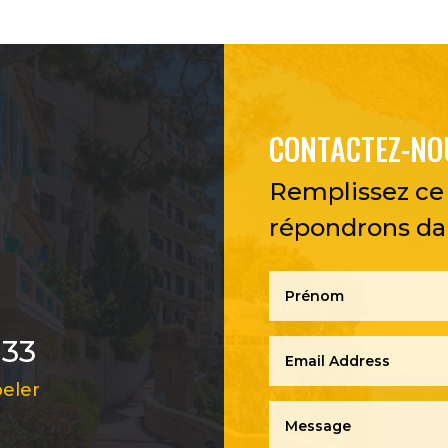
CONTACTEZ-NO
Remplissez ce 
répondrons dan
 33
peler