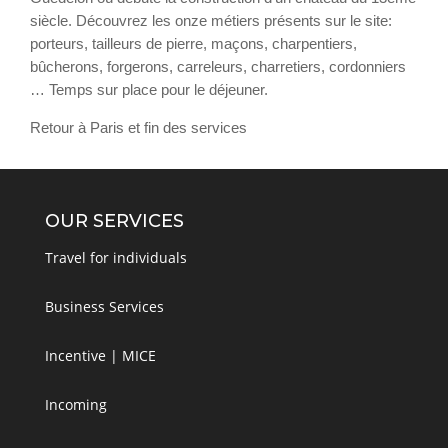
siècle. Découvrez les onze métiers présents sur le site:
Plus
porteurs, tailleurs de pierre, maçons, charpentiers,
bûcherons, forgerons, carreleurs, charretiers, cordonniers
… Temps sur place pour le déjeuner.
Retour à Paris et fin des services
OUR SERVICES
Travel for individuals
Business Services
Incentive | MICE
Incoming