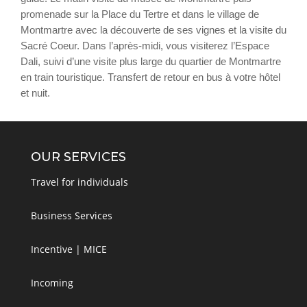
promenade sur la Place du Tertre et dans le village de
Plus
Montmartre avec la découverte de ses vignes et la visite du
Sacré Coeur. Dans l’après-midi, vous visiterez l’Espace
Dali, suivi d’une visite plus large du quartier de Montmartre
en train touristique. Transfert de retour en bus à votre hôtel
et nuit.
OUR SERVICES
Travel for individuals
Business Services
Incentive | MICE
Incoming