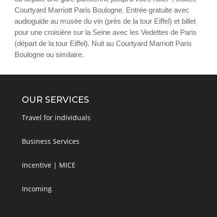
Courtyard Marriott Paris Boulogne. Entrée gratuite avec
Plus
audioguide au musée du vin (près de la tour Eiffel) et billet
pour une croisière sur la Seine avec les Vedettes de Paris
(départ de la tour Eiffel). Nuit au Courtyard Marriott Paris
Boulogne ou similaire.
OUR SERVICES
Travel for individuals
Business Services
Incentive | MICE
Incoming